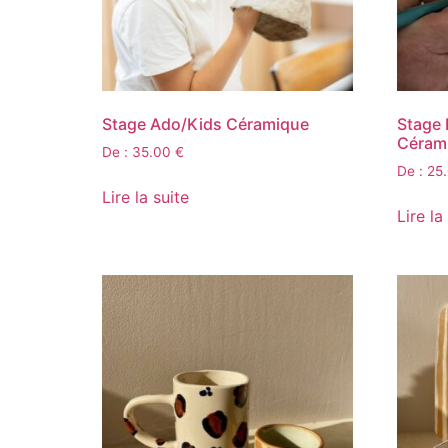
Stage Ado/Kids Céramique
Stage 
Céram
De :
35.00
€
De :
25
Lire la suite
Lire la