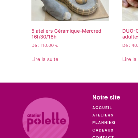
5 ateliers Céramique-Mercredi
DUO-C
16h30/18h
adulte
De :
110.00
€
De :
40
Lire la suite
Lire la
Notre site
ACCUEIL
ATELIERS
PLANNING
CADEAUX
CONTACT