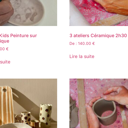
Kids Peinture sur
3 ateliers Céramique 2h30
ique
De :
140.00
€
.00
€
Lire la suite
 suite