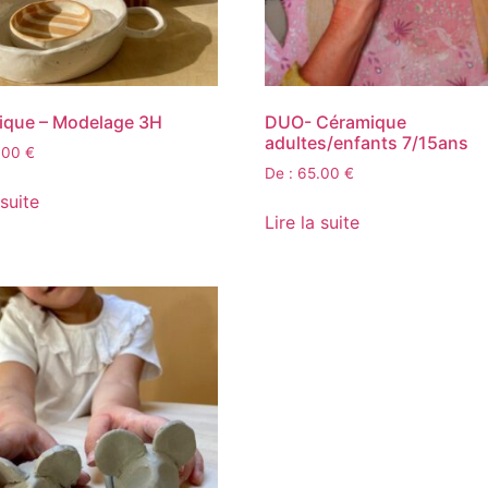
ique – Modelage 3H
DUO- Céramique
adultes/enfants 7/15ans
.00
€
De :
65.00
€
 suite
Lire la suite