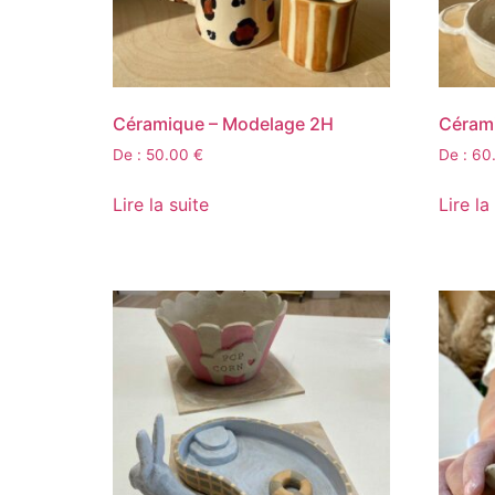
Céramique – Modelage 2H
Céram
De :
50.00
€
De :
60
Lire la suite
Lire la